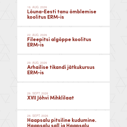
16. AUG. 2026
Lõuna-Eesti tanu õmblemise
koolitus ERM-is
22. AUG. 2026
Fileepitsi algõppe koolitus
ERM-is
29. AUG. 2026
Arhailise tikandi jätkukursus
ERM-is
26. SEPT. 2026
XVII Jõhvi Mihklilaat
26. SEPT. 2026
Haapsalu pitsiline kudumine.
Haapsalu sall ja Haapsalu