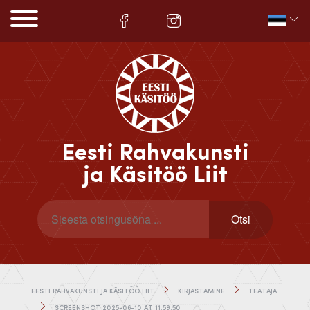
Eesti Rahvakunsti
ja Käsitöö Liit
EESTI RAHVAKUNSTI JA KÄSITÖÖ LIIT
KIRJASTAMINE
TEATAJA
SCREENSHOT 2025-06-10 AT 11.59.50