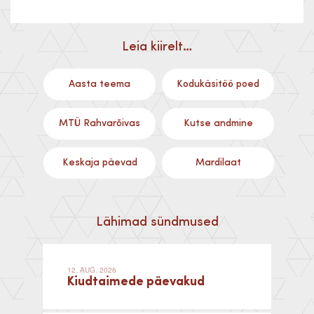
Leia kiirelt…
Aasta teema
Kodukäsitöö poed
MTÜ Rahvarõivas
Kutse andmine
Keskaja päevad
Mardilaat
Lähimad sündmused
12. AUG. 2026
Kiudtaimede päevakud