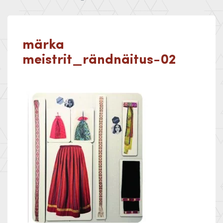
märka
meistrit_rändnäitus-02