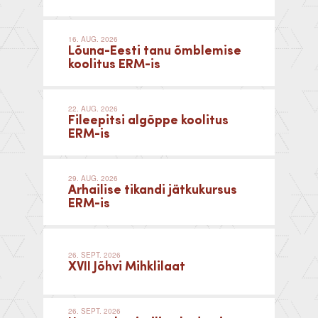
16. AUG. 2026
Lõuna-Eesti tanu õmblemise
koolitus ERM-is
22. AUG. 2026
Fileepitsi algõppe koolitus
ERM-is
29. AUG. 2026
Arhailise tikandi jätkukursus
ERM-is
26. SEPT. 2026
XVII Jõhvi Mihklilaat
26. SEPT. 2026