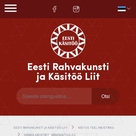
Eesti Rahvakunsti
ja Käsitöö Liit
EESTI RAHVAKUNSTI JA KÄSITÖÖ LIIT
NÄITUS TEEL MEISTRIKS
MÄRKA MEISTRIT_RÄNDNÄITUS-02