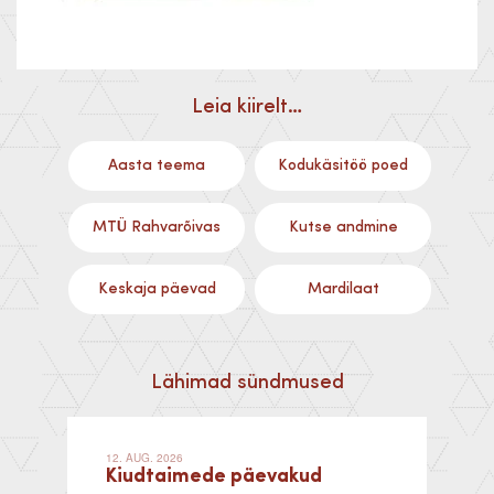
Leia kiirelt…
Aasta teema
Kodukäsitöö poed
MTÜ Rahvarõivas
Kutse andmine
Keskaja päevad
Mardilaat
Lähimad sündmused
12. AUG. 2026
Kiudtaimede päevakud