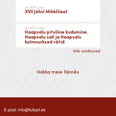
26. SEPT. 2026
XVII Jõhvi Mihklilaat
26. SEPT. 2026
Haapsalu pitsiline kudumine.
Haapsalu sall ja Haapsalu
kolmnurksed rätid.
Kõik sündmused
Hakka meie fänniks
E-post: info@folkart.ee