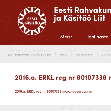
Eesti Rahvakun
ja Käsitöö Liit
Meist
Igal aastal
EESTI RAHVAKUNSTI JA KÄSITÖÖ LIIT
MEIST
AASTARAAMAT
2016.A
2016.a. ERKL reg nr 8010733
2016.a. ERKL reg nr 80107338 majandusaruanne