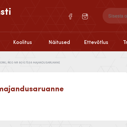
sti
Koolitus
Näitused
Ettevõtlus
T
. ERKL REG NR 80107338 MAJANDUSARUANNE
8 majandusaruanne