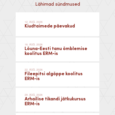
Lähimad sündmused
12. AUG. 2026
Kiudtaimede päevakud
16. AUG. 2026
Lõuna-Eesti tanu õmblemise
koolitus ERM-is
22. AUG. 2026
Fileepitsi algõppe koolitus
ERM-is
29. AUG. 2026
Arhailise tikandi jätkukursus
ERM-is