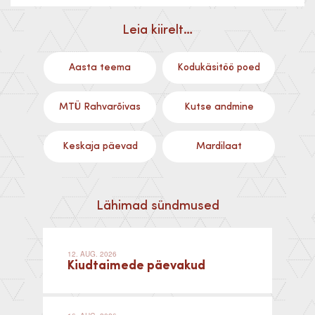
Leia kiirelt…
Aasta teema
Kodukäsitöö poed
MTÜ Rahvarõivas
Kutse andmine
Keskaja päevad
Mardilaat
Lähimad sündmused
12. AUG. 2026
Kiudtaimede päevakud