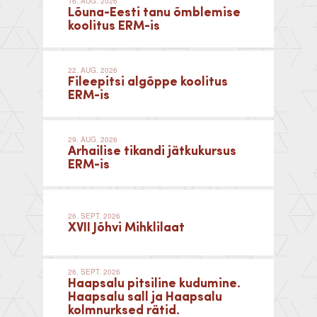
16. AUG. 2026
Lõuna-Eesti tanu õmblemise
koolitus ERM-is
22. AUG. 2026
Fileepitsi algõppe koolitus
ERM-is
29. AUG. 2026
Arhailise tikandi jätkukursus
ERM-is
26. SEPT. 2026
XVII Jõhvi Mihklilaat
26. SEPT. 2026
Haapsalu pitsiline kudumine.
Haapsalu sall ja Haapsalu
kolmnurksed rätid.