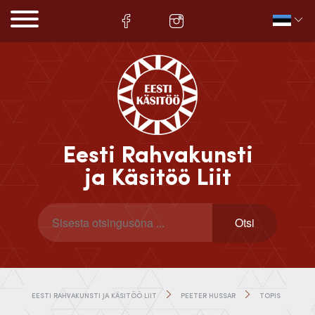
Eesti Rahvakunsti
ja Käsitöö Liit
EESTI RAHVAKUNSTI JA KÄSITÖÖ LIIT
PEETER HUSSAR
TOPIS