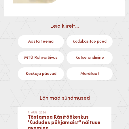
Leia kiirelt…
Aasta teema
Kodukäsitöö poed
MTÜ Rahvarõivas
Kutse andmine
Keskaja päevad
Mardilaat
Lähimad sündmused
7. AUG. 2026
Tõstamaa Käsitöökeskus
"Kududes põhjamaist" näituse
avamine