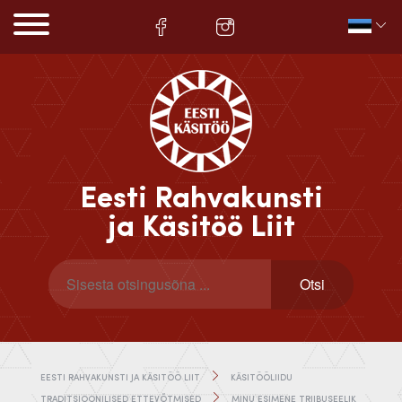
Eesti Rahvakunsti
ja Käsitöö Liit
EESTI RAHVAKUNSTI JA KÄSITÖÖ LIIT
KÄSITÖÖLIIDU
TRADITSIOONILISED ETTEVÕTMISED
MINU ESIMENE TRIIBUSEELIK