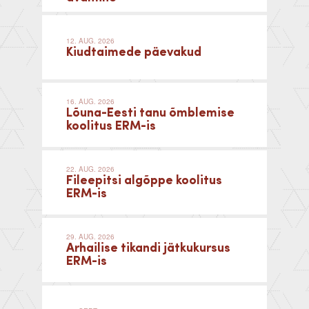
12. AUG. 2026
Kiudtaimede päevakud
16. AUG. 2026
Lõuna-Eesti tanu õmblemise
koolitus ERM-is
22. AUG. 2026
Fileepitsi algõppe koolitus
ERM-is
29. AUG. 2026
Arhailise tikandi jätkukursus
ERM-is