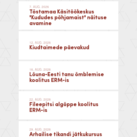
7. AUG. 2026
Tõstamaa Käsitöökeskus
"Kududes põhjamaist" näituse
avamine
12. AUG. 2026
Kiudtaimede päevakud
16. AUG. 2026
Lõuna-Eesti tanu õmblemise
koolitus ERM-is
22. AUG. 2026
Fileepitsi algõppe koolitus
ERM-is
29. AUG. 2026
Arhailise tikandi jätkukursus