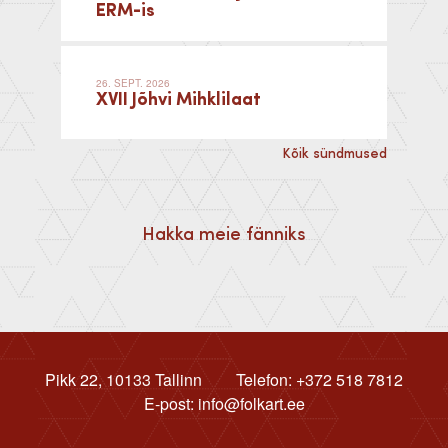
ERM-is
26. SEPT. 2026
XVII Jõhvi Mihklilaat
Kõik sündmused
Hakka meie fänniks
Pikk 22, 10133 Tallinn
Telefon: +372 518 7812
E-post: info@folkart.ee