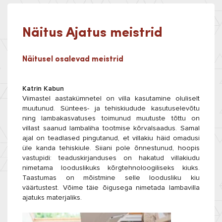
Näitus Ajatus meistrid
Näitusel osalevad meistrid
Katrin Kabun
Viimastel aastakümnetel on villa kasutamine oluliselt
muutunud. Süntees- ja tehiskiudude kasutuselevõtu
ning lambakasvatuses toimunud muutuste tõttu on
villast saanud lambaliha tootmise kõrvalsaadus. Samal
ajal on teadlased pingutanud, et villakiu häid omadusi
üle kanda tehiskiule. Siiani pole õnnestunud, hoopis
vastupidi: teaduskirjanduses on hakatud villakiudu
nimetama looduslikuks kõrgtehnoloogiliseks kiuks.
Taastumas on mõistmine selle loodusliku kiu
väärtustest. Võime täie õigusega nimetada lambavilla
ajatuks materjaliks.