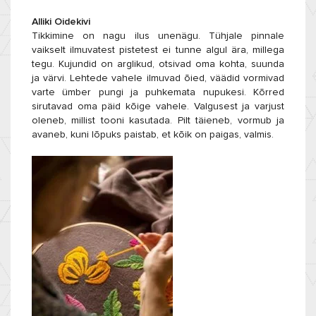
Alliki Oidekivi
Tikkimine on nagu ilus unenägu. Tühjale pinnale
vaikselt ilmuvatest pistetest ei tunne algul ära, millega
tegu. Kujundid on arglikud, otsivad oma kohta, suunda
ja värvi. Lehtede vahele ilmuvad õied, väädid vormivad
varte ümber pungi ja puhkemata nupukesi. Kõrred
sirutavad oma päid kõige vahele. Valgusest ja varjust
oleneb, millist tooni kasutada. Pilt täieneb, vormub ja
avaneb, kuni lõpuks paistab, et kõik on paigas, valmis.