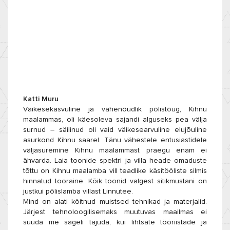
Katti Muru
Väikesekasvuline ja vähenõudlik põlistõug, Kihnu
maalammas, oli käesoleva sajandi alguseks pea välja
surnud – säilinud oli vaid väikesearvuline elujõuline
asurkond Kihnu saarel. Tänu vähestele entusiastidele
väljasuremine Kihnu maalammast praegu enam ei
ähvarda. Laia toonide spektri ja villa heade omaduste
tõttu on Kihnu maalamba vill teadlike käsitööliste silmis
hinnatud tooraine. Kõik toonid valgest sitikmustani on
justkui põlislamba villast Linnutee.
Mind on alati köitnud muistsed tehnikad ja materjalid.
Järjest tehnoloogilisemaks muutuvas maailmas ei
suuda me sageli tajuda, kui lihtsate tööriistade ja