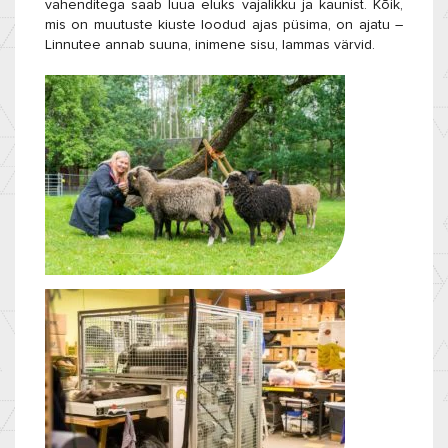
vahenditega saab luua eluks vajalikku ja kaunist. Kõik,
mis on muutuste kiuste loodud ajas püsima, on ajatu –
Linnutee annab suuna, inimene sisu, lammas värvid.