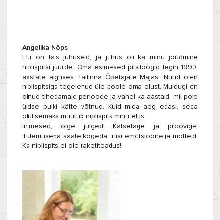
Angelika Nöps
Elu on täis juhuseid, ja juhus oli ka minu jõudmine
niplispitsi juurde. Oma esimesed pitsilöögid tegin 1990.
aastate alguses Tallinna Õpetajate Majas. Nüüd olen
niplispitsiga tegelenud üle poole oma elust. Muidugi on
olnud tihedamaid perioode ja vahel ka aastaid, mil pole
üldse pulki kätte võtnud. Kuid mida aeg edasi, seda
olulisemaks muutub niplispits minu elus.
Inimesed, olge julged! Katsetage ja proovige!
Tulemusena saate kogeda uusi emotsioone ja mõtteid.
Ka niplispits ei ole raketiteadus!