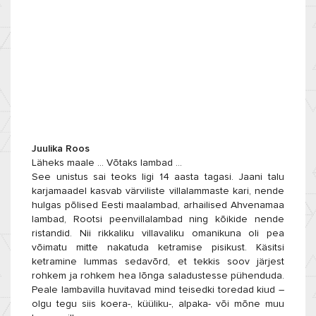
Juulika Roos
Läheks maale … Võtaks lambad …
See unistus sai teoks ligi 14 aasta tagasi. Jaani talu
karjamaadel kasvab värviliste villalammaste kari, nende
hulgas põlised Eesti maalambad, arhailised Ahvenamaa
lambad, Rootsi peenvillalambad ning kõikide nende
ristandid. Nii rikkaliku villavaliku omanikuna oli pea
võimatu mitte nakatuda ketramise pisikust. Käsitsi
ketramine lummas sedavõrd, et tekkis soov järjest
rohkem ja rohkem he
a lõnga saladustesse pühenduda.
Peale lambavilla huvitavad mind teisedki toredad kiud –
olgu tegu siis koera-, küüliku-, alpaka- või mõne muu