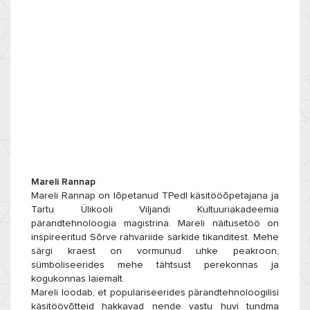
Mareli Rannap
Mareli Rannap on lõpetanud TPedI käsitööõpetajana ja
Tartu Ülikooli Viljandi Kultuuriakadeemia
pärandtehnoloogia magistrina. Mareli näitusetöö on
inspireeritud Sõrve rahvariide särkide tikanditest. Mehe
särgi kraest on vormunud uhke peakroon,
sümboliseerides mehe tähtsust perekonnas ja
kogukonnas laiemalt.
Mareli loodab, et populariseerides pärandtehnoloogilisi
käsitöövõtteid hakkavad nende vastu huvi tundma