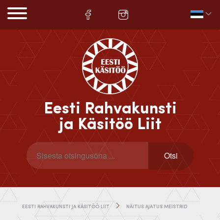
Eesti Rahvakunsti
ja Käsitöö Liit
EESTI RAHVAKUNSTI JA KÄSITÖÖ LIIT
NÄITUS AJATUS MEISTRID