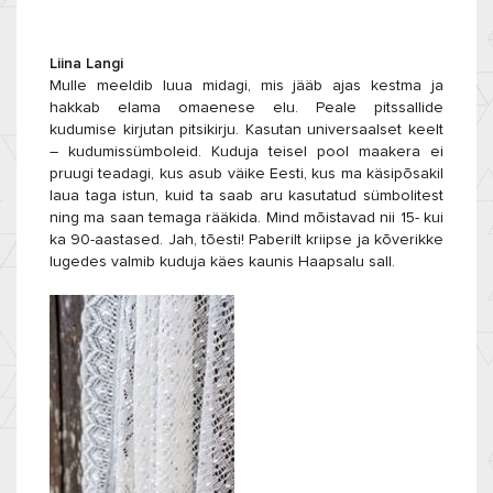
Liina Langi
Mulle meeldib luua midagi, mis jääb ajas kestma ja
hakkab elama omaenese elu. Peale pitssallide
kudumise kirjutan pitsikirju. Kasutan universaalset keelt
– kudumissümboleid. Kuduja teisel pool maakera ei
pruugi teadagi, kus asub väike Eesti, kus ma käsipõsakil
laua taga istun, kuid ta saab aru kasutatud sümbolitest
ning ma saan temaga rääkida. Mind mõistavad nii 15- kui
ka 90-aastased. Jah, tõesti! P
aberilt kriipse ja kõverikke
lugedes valmib kuduja käes kaunis Haapsalu sall.