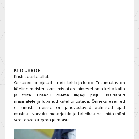
Kristi Jõeste
Kristi Jõeste ütleb:
Oskused on ajatud – neid tekib ja kaob. Eriti muutuv on
käeline meisterlikkus, mis aitab inimesel oma keha katta
ja toita. Praegu oleme liigagi palju usaldanud
masinatele ja lubanud kätel unustada. Õnneks esemed
ei unusta, neisse on jäädvustuvad eelmised ajad
mustrite, värvide, materjalide ja tehnikatena, mida mõni
veel oskab lugeda ja mõista.