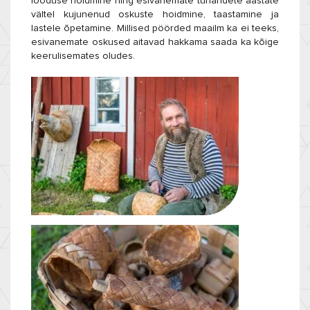
looduse hoidmine ning esivanemate tuhandete aastate
vältel kujunenud oskuste hoidmine, taastamine ja
lastele õpetamine. Millised pöörded maailm ka ei teeks,
esivanemate oskused aitavad hakkama saada ka kõige
keerulisemates oludes.