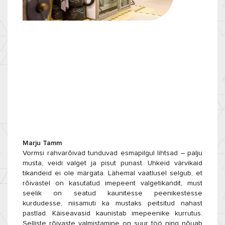
Marju Tamm
Vormsi rahvarõivad tunduvad esmapilgul lihtsad – palju
musta, veidi valget ja pisut punast. Uhkeid värvikaid
tikandeid ei ole märgata. Lähemal vaatlusel selgub, et
rõivastel on kasutatud imepeent valgetikandit, must
seelik on seatud kaunitesse peenikestesse
kurdudesse, niisamuti ka mustaks peitsitud nahast
pastlad. Käiseavasid kaunistab imepeenike kurrutus.
Selliste rõivaste valmistamine on suur töö ning nõuab