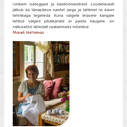
rohkem isetegijaid ja käsitöömeistreid. Loodetavasti
jätkub ka tänapäeva naistel aega ja tahtmist nii kauni
tehnikaga tegeleda. Kuna valgele linasele kangale
tehtud valged pilutikandid ei paista kaugele, on
näitusetöö lähedalt vaatamiseks mõeldud.
Mareli töötamas