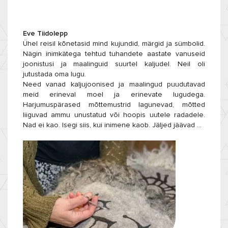
Eve Tiidolepp
Ühel reisil kõnetasid mind kujundid, märgid ja sümbolid.
Nägin inimkätega tehtud tuhandete aastate vanuseid
joonistusi ja maalinguid suurtel kaljudel. Neil oli
jutustada oma lugu.
Need vanad kaljujoonised ja maalingud puudutavad
meid erineval moel ja erinevate lugudega.
Harjumuspärased mõttemustrid lagunevad, mõtted
liiguvad ammu unustatud või hoopis uutele radadele.
Nad ei kao. Isegi siis, kui inimene kaob. Jäljed jäävad …