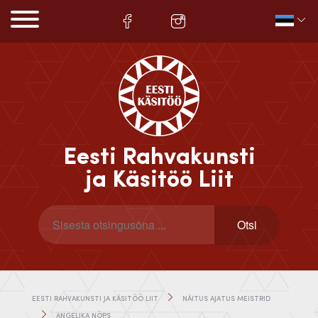
Eesti Rahvakunsti
ja Käsitöö Liit
EESTI RAHVAKUNSTI JA KÄSITÖÖ LIIT
NÄITUS AJATUS MEISTRID
ANGELIKA NÖPS