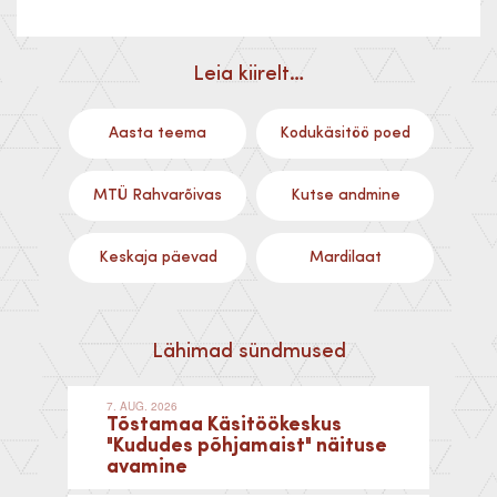
Leia kiirelt…
Aasta teema
Kodukäsitöö poed
MTÜ Rahvarõivas
Kutse andmine
Keskaja päevad
Mardilaat
Lähimad sündmused
7. AUG. 2026
Tõstamaa Käsitöökeskus
"Kududes põhjamaist" näituse
avamine