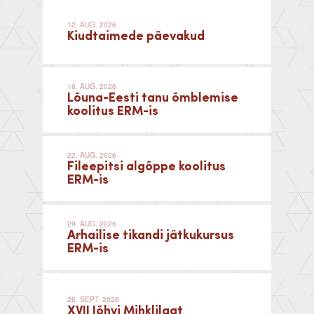
12. AUG. 2026
Kiudtaimede päevakud
16. AUG. 2026
Lõuna-Eesti tanu õmblemise
koolitus ERM-is
22. AUG. 2026
Fileepitsi algõppe koolitus
ERM-is
29. AUG. 2026
Arhailise tikandi jätkukursus
ERM-is
26. SEPT. 2026
XVII Jõhvi Mihklilaat