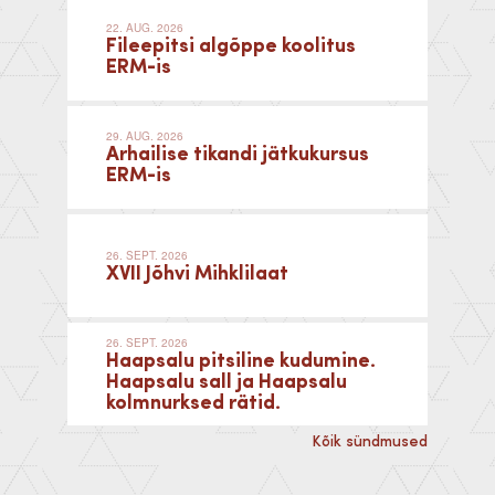
22. AUG. 2026
Fileepitsi algõppe koolitus
ERM-is
29. AUG. 2026
Arhailise tikandi jätkukursus
ERM-is
26. SEPT. 2026
XVII Jõhvi Mihklilaat
26. SEPT. 2026
Haapsalu pitsiline kudumine.
Haapsalu sall ja Haapsalu
kolmnurksed rätid.
Kõik sündmused