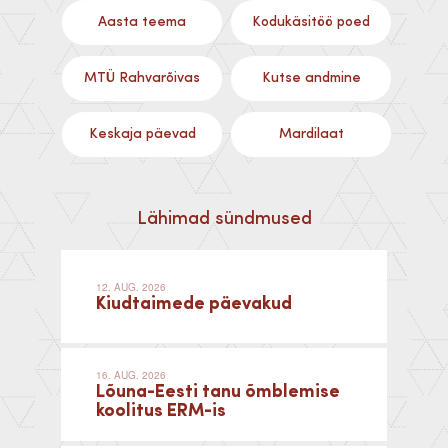
Aasta teema
Kodukäsitöö poed
MTÜ Rahvarõivas
Kutse andmine
Keskaja päevad
Mardilaat
Lähimad sündmused
12. AUG. 2026
Kiudtaimede päevakud
16. AUG. 2026
Lõuna-Eesti tanu õmblemise
koolitus ERM-is