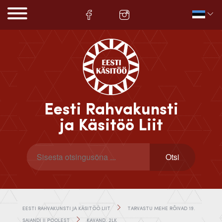
Eesti Rahvakunsti
ja Käsitöö Liit
EESTI RAHVAKUNSTI JA KÄSITÖÖ LIIT
TARVASTU MEHE RÕIVAD 19.
SAJANDI II POOLEST
KAVAND, 2LK