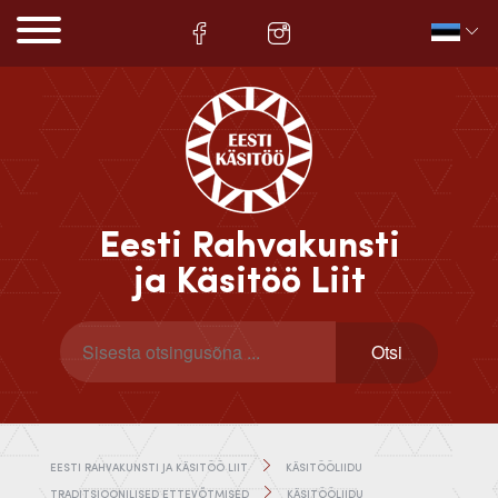
Eesti Rahvakunsti
ja Käsitöö Liit
EESTI RAHVAKUNSTI JA KÄSITÖÖ LIIT
KÄSITÖÖLIIDU
TRADITSIOONILISED ETTEVÕTMISED
KÄSITÖÖLIIDU