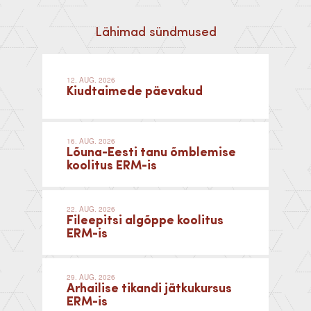
Lähimad sündmused
12. AUG. 2026
Kiudtaimede päevakud
16. AUG. 2026
Lõuna-Eesti tanu õmblemise
koolitus ERM-is
22. AUG. 2026
Fileepitsi algõppe koolitus
ERM-is
29. AUG. 2026
Arhailise tikandi jätkukursus
ERM-is