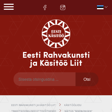
Eesti Rahvakunsti
ja Käsitöö Liit
EESTI RAHVAKUNSTI JA KÄSITÖÖ LIIT
KÄSITÖÖLIIDU
TRADITSIOONILISED ETTEVÕTMISED
NÄITUS “BINDBONGEN”