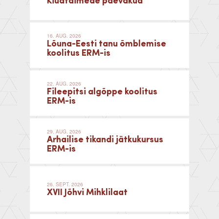
Kiudtaimede päevakud
16. AUG. 2026
Lõuna-Eesti tanu õmblemise
koolitus ERM-is
22. AUG. 2026
Fileepitsi algõppe koolitus
ERM-is
29. AUG. 2026
Arhailise tikandi jätkukursus
ERM-is
26. SEPT. 2026
XVII Jõhvi Mihklilaat