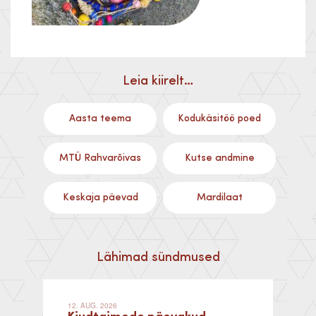
Leia kiirelt…
Aasta teema
Kodukäsitöö poed
MTÜ Rahvarõivas
Kutse andmine
Keskaja päevad
Mardilaat
Lähimad sündmused
12. AUG. 2026