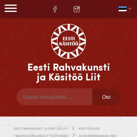
Eesti Rahvakunsti
ja Käsitöö Liit
EESTI RAHVAKUNSTI JA KÄSITÖÖ LIIT
KÄSITÖÖLIIDU
TRADITSIOONILISED ETTEVÕTMISED
SUUR PARANDAMISE PÄEV: