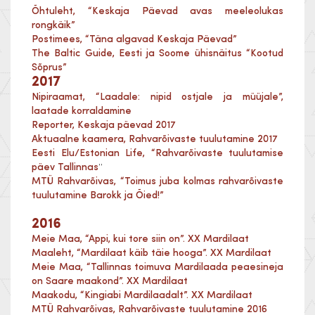
Õhtuleht, “Keskaja Päevad avas meeleolukas
rongkäik”
Postimees, “Täna algavad Keskaja Päevad”
The Baltic Guide, Eesti ja Soome ühisnäitus “Kootud
Sõprus”
2017
Nipiraamat, “Laadale: nipid ostjale ja müüjale”,
laatade korraldamine
Reporter, Keskaja päevad 2017
Aktuaalne kaamera, Rahvarõivaste tuulutamine 2017
Eesti Elu/Estonian Life, “Rahvarõivaste tuulutamise
päev Tallinnas
”
MTÜ Rahvarõivas, “Toimus juba kolmas rahvarõivaste
tuulutamine Barokk ja Õied!”
2016
Meie Maa, “Appi, kui tore siin on”. XX Mardilaat
Maaleht, “Mardilaat käib täie hooga”. XX Mardilaat
Meie Maa, “Tallinnas toimuva Mardilaada peaesineja
on Saare maakond”. XX Mardilaat
Maakodu, “Kingiabi Mardilaadalt”. XX Mardilaat
MTÜ Rahvarõivas, Rahvarõivaste tuulutamine 2016