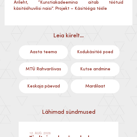
Ärileht, “Kunstiakadeemina aitab töötuid
käsitööhuvilisi naisi”. Projekt – Käsitööga tööle
Leia kiirelt…
Aasta teema
Kodukäsitöö poed
MTÜ Rahvarõivas
Kutse andmine
Keskaja päevad
Mardilaat
Lähimad sündmused
12. AUG. 2026