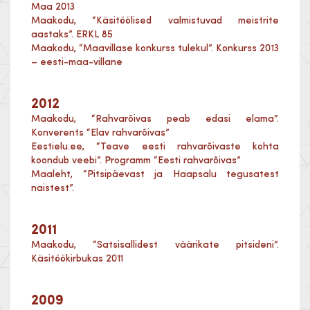
Maa 2013
Maakodu, “Käsitöölised valmistuvad meistrite
aastaks”. ERKL 85
Maakodu, “Maavillase konkurss tulekul”. Konkurss 2013
– eesti-maa-villane
2012
Maakodu, “Rahvarõivas peab edasi elama”.
Konverents “Elav rahvarõivas”
Eestielu.ee, “Teave eesti rahvarõivaste kohta
koondub veebi”. Programm “Eesti rahvarõivas”
Maaleht, “Pitsipäevast ja Haapsalu tegusatest
naistest”.
2011
Maakodu, “Satsisallidest väärikate pitsideni”.
Käsitöökirbukas 2011
2009