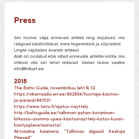
Press
Siin toome välja erinevad artiklid ning kirjutised, mis
räägivad käsitööliidust, meie tegemistest ja sõpradest.
Lingile vajutades avaneb artikkel.
Alati on oodatud kõik viited erinevate artiklite kohta, mis
võiksid olla siin lehel leitavad. Vastav teave saatke
info@folkart.ee.
2018
The Baltic Guide, novembrikuu leht lk 32
https://vikerraadio.err.ee/862894/huvitaja-kasitoo-
ja-parand/887001
https://www.taito.fi/ajatus-nayttely
http://balticguide.ee/tallinnan-pyhan-katariinan-
kirkossa-avoinna-upea-kasityonayttely-katso-kuvat-
kasityoplanetaariosta/
Aktuaalne kaamera, “Tallinnas algasid Keskaja
Päevad”