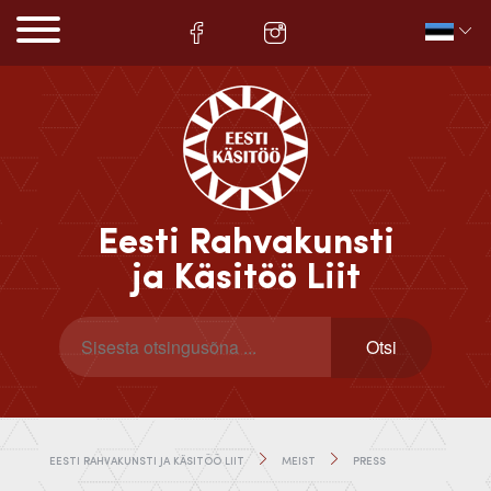
Eesti Rahvakunsti
ja Käsitöö Liit
EESTI RAHVAKUNSTI JA KÄSITÖÖ LIIT
MEIST
PRESS