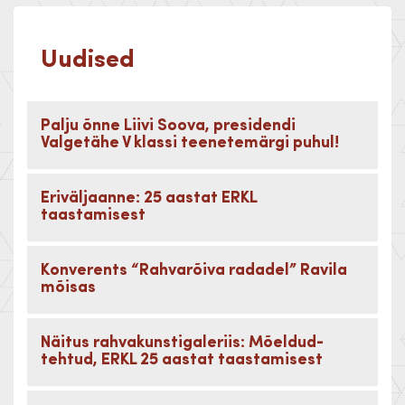
Uudised
Palju õnne Liivi Soova, presidendi
Valgetähe V klassi teenetemärgi puhul!
Eriväljaanne: 25 aastat ERKL
taastamisest
Konverents “Rahvarõiva radadel” Ravila
mõisas
Näitus rahvakunstigaleriis: Mõeldud-
tehtud, ERKL 25 aastat taastamisest