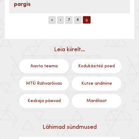
pargis
9
«
‹
7
8
Leia kiirelt…
Aasta teema
Kodukäsitöö poed
MTÜ Rahvarõivas
Kutse andmine
Keskaja päevad
Mardilaat
Lähimad sündmused