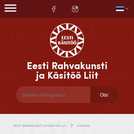
Eesti Rahvakunsti
ja Käsitöö Liit
EESTI RAHVAKUNSTI JA KÄSITÖÖ LIIT
UUDISED