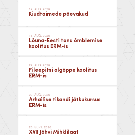
12. AUG. 2026
Kiudtaimede päevakud
16. AUG. 2026
Lõuna-Eesti tanu õmblemise
koolitus ERM-is
22. AUG. 2026
Fileepitsi algõppe koolitus
ERM-is
29. AUG. 2026
Arhailise tikandi jätkukursus
ERM-is
26. SEPT. 2026
XVII Jõhvi Mihklilaat